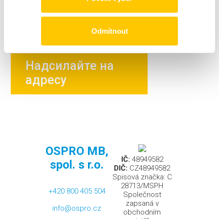
Згода
*
Я підтверджую, що даю згоду на
обробку моїх
персональних даних
Odmítnout
Надсилайте на
адресу
OSPRO MB,
IČ:
48949582
spol. s r.o.
DIČ:
CZ48949582
Spisová značka: C
28713/MSPH
+420 800 405 504
Společnost
zapsaná v
info@ospro.cz
obchodním