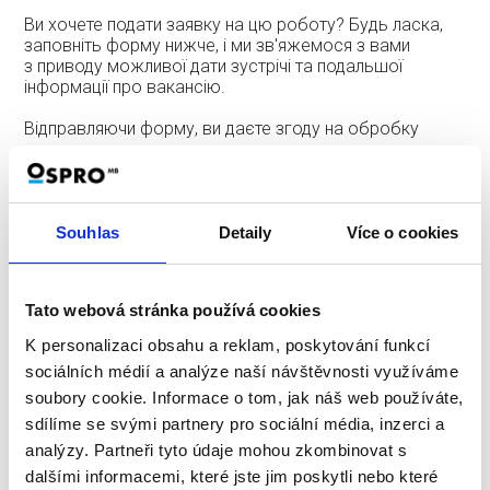
Ви хочете подати заявку на цю роботу? Будь ласка,
заповніть форму нижче, і ми зв'яжемося з вами
з приводу можливої дати зустрічі та подальшої
інформації про вакансію.
Відправляючи форму, ви даєте згоду на обробку
ваших персональних даних.
Повне ім'я
*
Souhlas
Detaily
Více o cookies
Tato webová stránka používá cookies
K personalizaci obsahu a reklam, poskytování funkcí
Email
*
sociálních médií a analýze naší návštěvnosti využíváme
soubory cookie. Informace o tom, jak náš web používáte,
sdílíme se svými partnery pro sociální média, inzerci a
analýzy. Partneři tyto údaje mohou zkombinovat s
dalšími informacemi, které jste jim poskytli nebo které