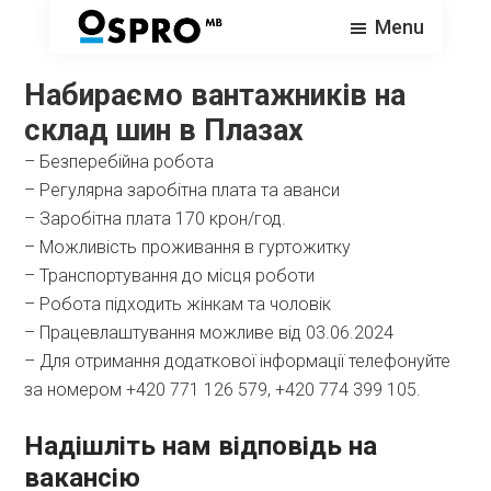
Skip
Menu
to
OSPRO
Česká
main
personální
Набираємо вантажників на
content
agentura
склад шин в Плазах
s
– Безперебійна робота
dlouholetou
– Регулярна заробітна плата та аванси
tradicí
– Заробітна плата 170 крон/год.
– Можливість проживання в гуртожитку
–
Транспортування до місця роботи
– Робота підходить жінкам та чоловік
– Працевлаштування можливе від 03.06.2024
– Для отримання додаткової інформації телефонуйте
за номером +420 771 126 579, +420 774 399 105.
Надішліть нам відповідь на
вакансію